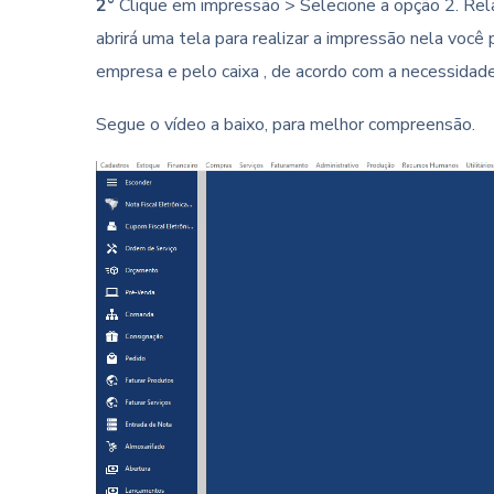
2°
Clique em impressão > Selecione a opção 2. Rel
abrirá uma tela para realizar a impressão nela você
empresa e pelo caixa , de acordo com a necessidade
Segue o vídeo a baixo, para melhor compreensão.