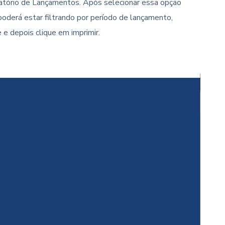
atório de Lançamentos. Após selecionar essa opção
 poderá estar filtrando por período de lançamento,
 e depois clique em imprimir.