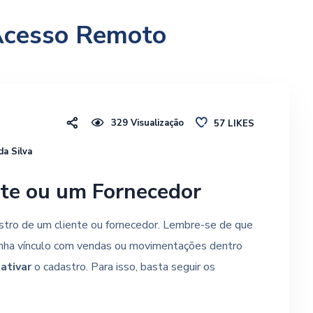
cesso Remoto
329
Visualização
57
LIKES
da Silva
nte ou um Fornecedor
astro de um cliente ou fornecedor. Lembre-se de que
enha vínculo com vendas ou movimentações dentro
nativar
o cadastro. Para isso, basta seguir os