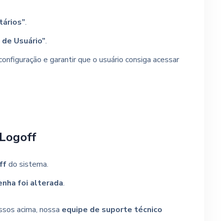
itários”
.
de Usuário”
.
 configuração e garantir que o usuário consiga acessar
 Logoff
ff
do sistema.
enha foi alterada
.
ssos acima, nossa
equipe de suporte técnico