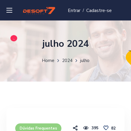
Entrar
Cadastre-se
/
julho 2024
Home
2024
julho
395
82
Dúvidas Frequentes