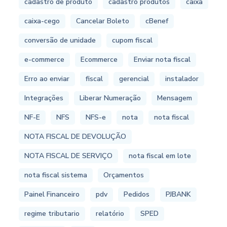
cadastro de produto
cadastro produtos
caixa
caixa-cego
Cancelar Boleto
cBenef
conversão de unidade
cupom fiscal
e-commerce
Ecommerce
Enviar nota fiscal
Erro ao enviar
fiscal
gerencial
instalador
Integrações
Liberar Numeração
Mensagem
NF-E
NFS
NFS-e
nota
nota fiscal
NOTA FISCAL DE DEVOLUÇÃO
NOTA FISCAL DE SERVIÇO
nota fiscal em lote
nota fiscal sistema
Orçamentos
Painel Financeiro
pdv
Pedidos
PJBANK
regime tributario
relatório
SPED