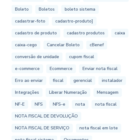
Boleto
Boletos
boleto sistema
cadastrar-foto
cadastro-produto]
cadastro de produto
cadastro produtos
caixa
caixa-cego
Cancelar Boleto
cBenef
conversão de unidade
cupom fiscal
e-commerce
Ecommerce
Enviar nota fiscal
Erro ao enviar
fiscal
gerencial
instalador
Integrações
Liberar Numeração
Mensagem
NF-E
NFS
NFS-e
nota
nota fiscal
NOTA FISCAL DE DEVOLUÇÃO
NOTA FISCAL DE SERVIÇO
nota fiscal em lote
nota fiscal sistema
Orçamentos