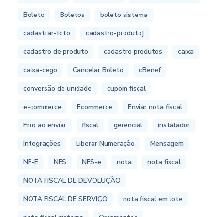
Boleto
Boletos
boleto sistema
cadastrar-foto
cadastro-produto]
cadastro de produto
cadastro produtos
caixa
caixa-cego
Cancelar Boleto
cBenef
conversão de unidade
cupom fiscal
e-commerce
Ecommerce
Enviar nota fiscal
Erro ao enviar
fiscal
gerencial
instalador
Integrações
Liberar Numeração
Mensagem
NF-E
NFS
NFS-e
nota
nota fiscal
NOTA FISCAL DE DEVOLUÇÃO
NOTA FISCAL DE SERVIÇO
nota fiscal em lote